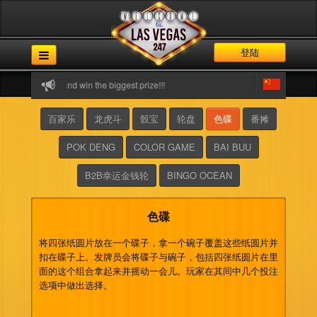
登陆
Play our game and win the biggest prize!!!
百家乐
龙虎斗
骰宝
轮盘
色碟
番摊
POK DENG
COLOR GAME
BAI BUU
B2B幸运金钱轮
BINGO OCEAN
色碟
将四张纸圆片放在一个碟子，拿一个碗子覆盖这些纸圆片并
扣在碟子上。发牌员会将碟子与碗子，包括四张纸圆片在里
面的这个组合拿起来并摇动一会儿。玩家在其间中几个投注
选项中做出选择。