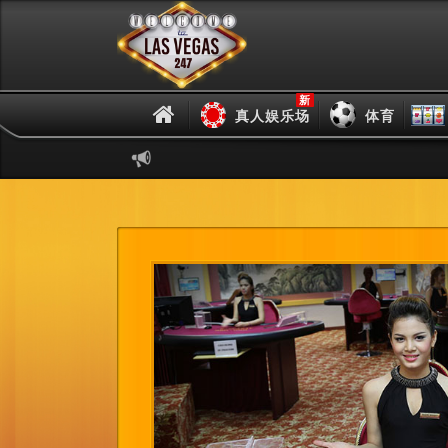
新
真人娱乐场
体育