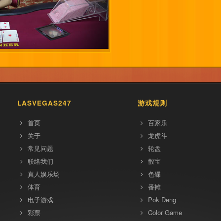
LASVEGAS247
游戏规则
首页
百家乐
关于
龙虎斗
常见问题
轮盘
联络我们
骰宝
真人娱乐场
色碟
体育
番摊
电子游戏
Pok Deng
彩票
Color Game