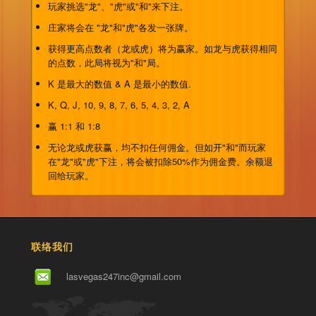
玩家挑选"龙"、"虎"或"和"来下注。
庄家将会在 "龙"和"虎"各发一张牌。
获得更高点数者（龙或虎）将为赢家。如龙与虎获得相同
的点数，此局将视为"和"局。
K 是最大的数值 & A 是最小的数值.
K, Q, J, 10, 9, 8, 7, 6, 5, 4, 3, 2, A
赢 1:1 和 1:8
无论龙或虎获赢，均不扣任何佣金。但如开"和"而玩家
在"龙"或"虎"下注，将会被扣除50%作为佣金费。余额退
回给玩家。
联络我们
lasvegas247inc@gmail.com