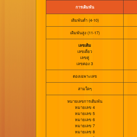
การเดิมพัน
เดิมพันต่ำ (4-10)
เดิมพันสูง (11-17)
เลขเดิม
เลขเดี่ยว
เลขคู่
เลขตอง 3
ตองเฉพาะเลข
สามใดๆ
หมายเลขการเดิมพัน
หมายเลข 4
หมายเลข 5
หมายเลข 6
หมายเลข 7
หมายเลข 8