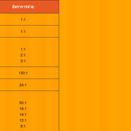
อัตราการจ่าย
1:1
1:1
1:1
2:1
3:1
150:1
24:1
50:1
18:1
14:1
12:1
8:1