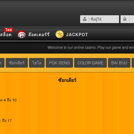
ใหม่
สล็อต
ล๊อตเตอร์รี่
JACKPOT
Welcome to our online casino. Play our game and win the 
ต
ซ๊อกเดียร์
ไฮโล
POK DENG
COLOR GAME
BAI BUU
ซ๊อกเดียร์
ง 4 ถึง 10
 ถึง 17