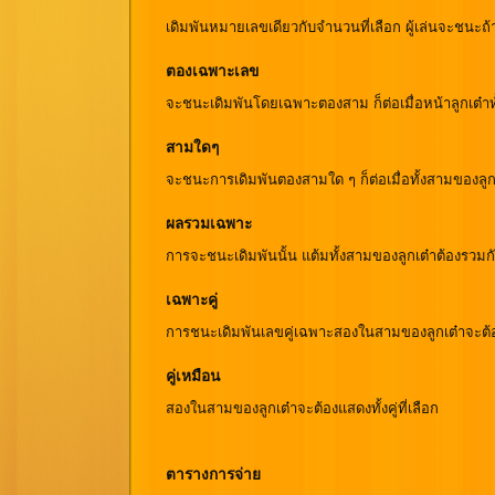
เดิมพันหมายเลขเดียวกับจำนวนที่เลือก ผู้เล่นจะชนะ
ตองเฉพาะเลข
จะชนะเดิมพันโดยเฉพาะตองสาม ก็ต่อเมื่อหน้าลูกเต๋า
สามใดๆ
จะชนะการเดิมพันตองสามใด ๆ ก็ต่อเมื่อทั้งสามของล
ผลรวมเฉพาะ
การจะชนะเดิมพันนั้น แต้มทั้งสามของลูกเต๋าต้องรวมกัน
เฉพาะคู่
การชนะเดิมพันเลขคู่เฉพาะสองในสามของลูกเต๋าจะต้อง
คู่เหมือน
สองในสามของลูกเต๋าจะต้องแสดงทั้งคู่ที่เลือก
ตารางการจ่าย