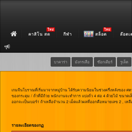
ใหม่
ใหม่
คาสิโน สด
กีฬา
สล็อต
บาคาร่า
มังกรเสือ
ซ๊อกเดียร์
รูเล็ต
เกมจีนโบราณที่เริ่มมาจากหมู่บ้าน ได้รับความนิยมในช่วงครึ่งหลังของ ศต
ของกระดุม / ถั่วที่มีถ้วย พนักงานจะทำการ แบ่งถั่ว 4 ต่อ 4 ด้วยไม้ ขนาดเล็
ออกจะเป็นเบอร์1 ถ้าเหลือจำนวน 2 เม็ดแล้วผลที่ออกคือหมายเลข 2 , เหล
รายละเอียดของกฏ