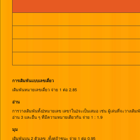
การเดิมพันแบบเลขเดี่ยว
เดิมพันหมายเลขเดี่ยว จ่าย 1 ต่อ 2.85
อ่าน
การวางเดิมพันทั้ง2หมายเลข เลข1ใน2จะเป็นเสมอ เช่น ผู้เล่นที่จะวางเดิมพั
อ่าน 3 และอื่น ๆ ที่มีความหมายเดียวกัน จ่าย 1 : 1.9
มุม
เดิมพันบน 2 ตัวเลข ,ทั้งคู่ถ้าชนะ จ่าย 1 ต่อ 0.95