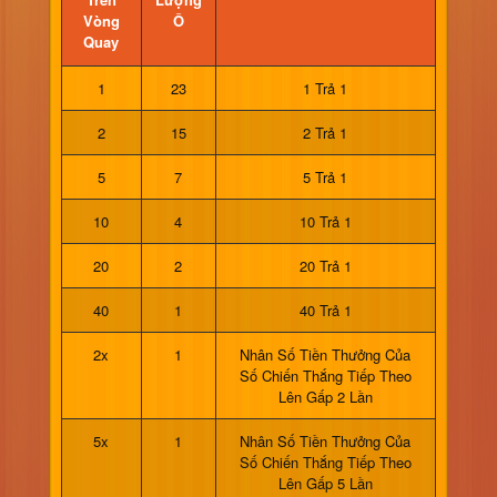
Vòng
Ô
Quay
1
23
1 Trả 1
2
15
2 Trả 1
5
7
5 Trả 1
10
4
10 Trả 1
20
2
20 Trả 1
40
1
40 Trả 1
2x
1
Nhân Số Tiền Thưởng Của
Số Chiến Thắng Tiếp Theo
Lên Gấp 2 Lần
5x
1
Nhân Số Tiền Thưởng Của
Số Chiến Thắng Tiếp Theo
Lên Gấp 5 Lần