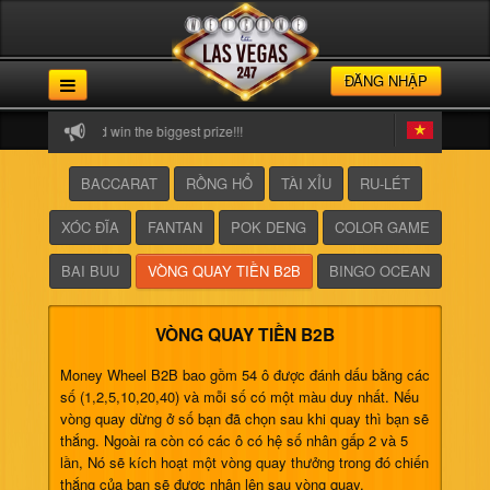
ĐĂNG NHẬP
ay our game and win the biggest prize!!!
BACCARAT
RỒNG HỔ
TÀI XỈU
RU-LÉT
XÓC ĐĨA
FANTAN
POK DENG
COLOR GAME
BAI BUU
VÒNG QUAY TIỀN B2B
BINGO OCEAN
VÒNG QUAY TIỀN B2B
Money Wheel B2B bao gồm 54 ô được đánh dấu bằng các
số (1,2,5,10,20,40) và mỗi số có một màu duy nhất. Nếu
vòng quay dừng ở số bạn đã chọn sau khi quay thì bạn sẽ
thắng. Ngoài ra còn có các ô có hệ số nhân gấp 2 và 5
lần, Nó sẽ kích hoạt một vòng quay thưởng trong đó chiến
thắng của bạn sẽ được nhân lên sau vòng quay.